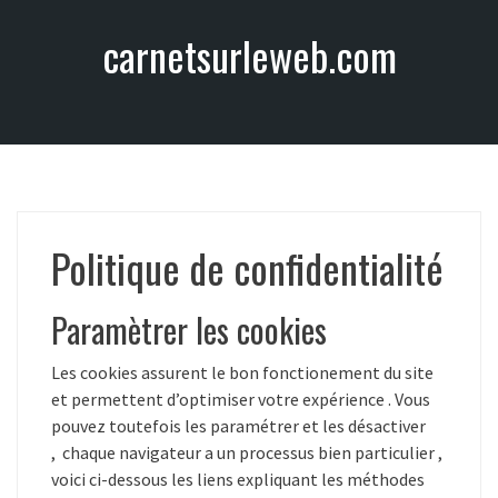
A
carnetsurleweb.com
l
l
e
r
a
u
c
o
Politique de confidentialité
n
t
e
Paramètrer les cookies
n
u
Les cookies assurent le bon fonctionement du site
et permettent d’optimiser votre expérience . Vous
pouvez toutefois les paramétrer et les désactiver
, chaque navigateur a un processus bien particulier ,
voici ci-dessous les liens expliquant les méthodes