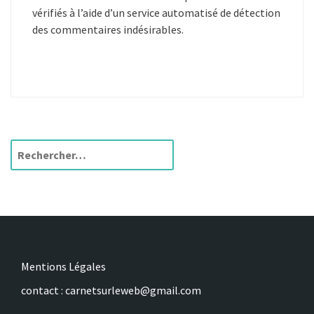
vérifiés à l’aide d’un service automatisé de détection
des commentaires indésirables.
R
e
c
h
e
r
c
h
Mentions Légales
e
contact : carnetsurleweb@gmail.com
r