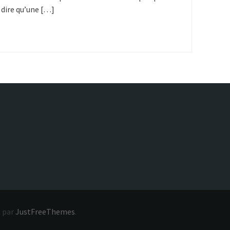
:
t dire qu’une […]
 par
JustFreeThemes
.