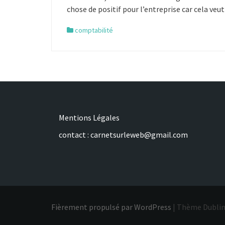
chose de positif pour l’entreprise car cela veu
comptabilité
Mentions Légales
contact : carnetsurleweb@gmail.com
Fièrement propulsé par WordPress
|
Thème Dublin