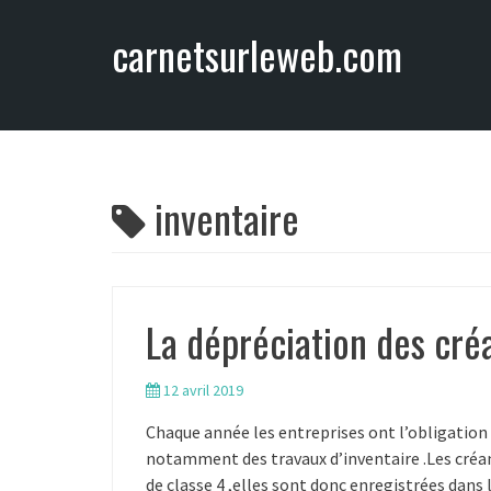
A
carnetsurleweb.com
l
l
e
r
a
u
c
inventaire
o
n
t
e
La dépréciation des cré
n
u
12 avril 2019
Chaque année les entreprises ont l’obligation d’
notamment des travaux d’inventaire .Les créan
de classe 4 ,elles sont donc enregistrées dans 