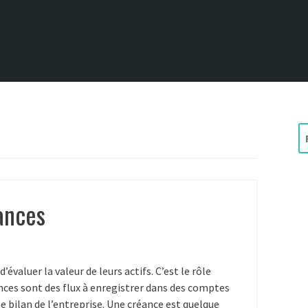
R
e
c
h
e
ances
r
c
h
e
évaluer la valeur de leurs actifs. C’est le rôle
r
ces sont des flux à enregistrer dans des comptes
le bilan de l’entreprise. Une créance est quelque