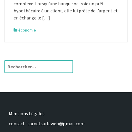
complexe. Lorsqu’une banque octroie un prêt
hypothécaire à un client, elle lui prête de l’argent et
en échange le […]
économie
R
e
c
h
e
r
c
h
Mentions Légales
e
contact : carnetsurleweb@gmail.com
r