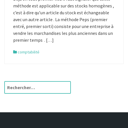
méthode est applicable sur des stocks homogènes ,
c’est à dire qu’un article du stock est échangeable
avec un autre article . La méthode Peps (premier
entré, premier sorti) consiste pour une entreprise à
vendre les marchandises les plus anciennes dans un
premier temps . […]
comptabilité
R
e
c
h
e
r
c