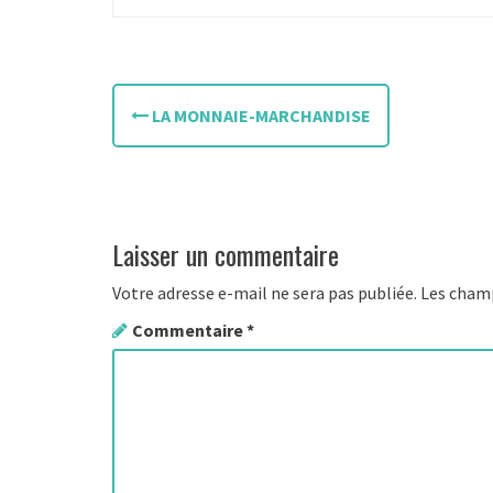
N
LA MONNAIE-MARCHANDISE
a
v
i
Laisser un commentaire
g
Votre adresse e-mail ne sera pas publiée.
Les champ
a
Commentaire
*
t
i
o
n