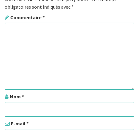
a
obligatoires sont indiqués avec
*
t
Commentaire
*
i
o
n
d
e
s
Nom
*
a
r
t
E-mail
*