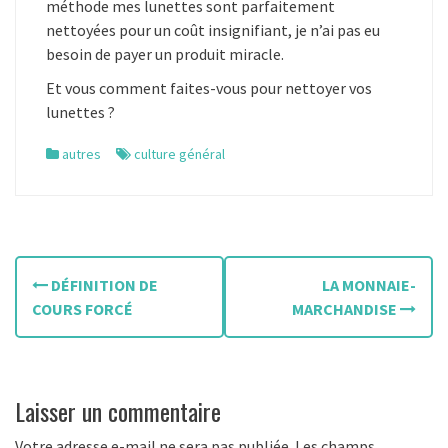
méthode mes lunettes sont parfaitement
nettoyées pour un coût insignifiant, je n’ai pas eu
besoin de payer un produit miracle.
Et vous comment faites-vous pour nettoyer vos
lunettes ?
autres
culture général
N
DÉFINITION DE
LA MONNAIE-
a
COURS FORCÉ
MARCHANDISE
v
i
Laisser un commentaire
g
Votre adresse e-mail ne sera pas publiée.
Les champs