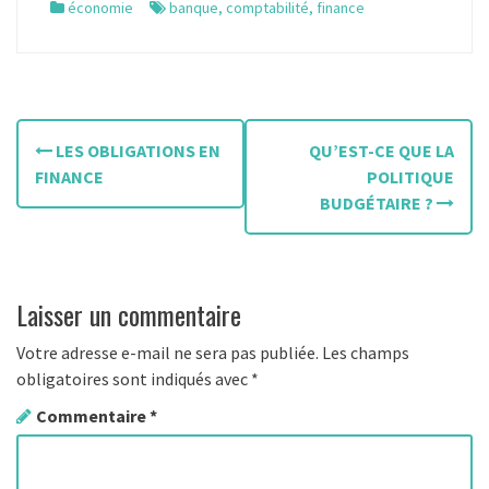
économie
banque
,
comptabilité
,
finance
N
LES OBLIGATIONS EN
QU’EST-CE QUE LA
a
FINANCE
POLITIQUE
BUDGÉTAIRE ?
v
i
g
Laisser un commentaire
a
Votre adresse e-mail ne sera pas publiée.
Les champs
t
obligatoires sont indiqués avec
*
Commentaire
*
i
o