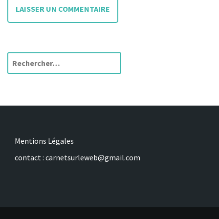
s
R
e
c
h
e
r
c
h
Mentions Légales
e
contact : carnetsurleweb@gmail.com
r
: