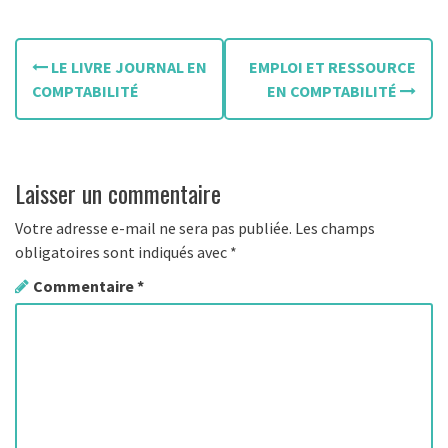
N
LE LIVRE JOURNAL EN
EMPLOI ET RESSOURCE
a
COMPTABILITÉ
EN COMPTABILITÉ
v
i
Laisser un commentaire
g
Votre adresse e-mail ne sera pas publiée.
Les champs
a
obligatoires sont indiqués avec
*
t
Commentaire
*
i
o
n
d