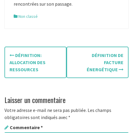
rencontrées sur son passage.
Non classé
N
DÉFINITION:
DÉFINITION DE
a
ALLOCATION DES
FACTURE
RESSOURCES
ÉNERGÉTIQUE
v
i
g
Laisser un commentaire
a
Votre adresse e-mail ne sera pas publiée.
Les champs
t
obligatoires sont indiqués avec
*
Commentaire
*