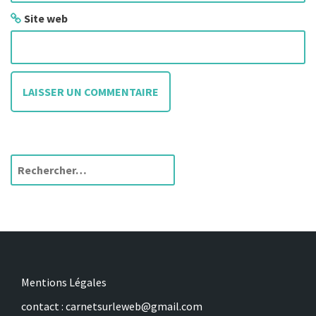
l
Site web
e
s
R
e
c
h
e
r
c
h
Mentions Légales
e
contact : carnetsurleweb@gmail.com
r