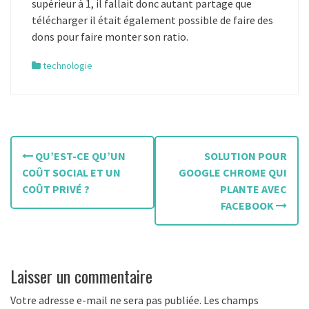
supérieur à 1, il fallait donc autant partage que
télécharger il était également possible de faire des
dons pour faire monter son ratio.
technologie
N
QU’EST-CE QU’UN
SOLUTION POUR
a
COÛT SOCIAL ET UN
GOOGLE CHROME QUI
COÛT PRIVÉ ?
PLANTE AVEC
v
FACEBOOK
i
g
Laisser un commentaire
a
Votre adresse e-mail ne sera pas publiée.
Les champs