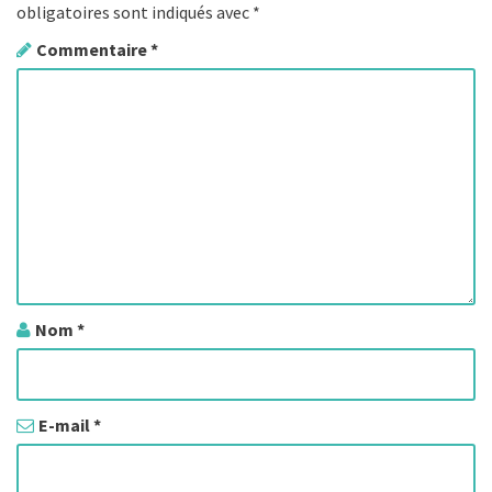
t
obligatoires sont indiqués avec
*
i
Commentaire
*
o
n
d
e
s
a
r
Nom
*
t
i
E-mail
*
c