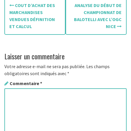
N
COUT D’ACHAT DES
ANALYSE DU DÉBUT DE
a
MARCHANDISES
CHAMPIONNAT DE
VENDUES DÉFINITION
BALOTELLI AVEC L’OGC
v
ET CALCUL
NICE
i
g
Laisser un commentaire
a
t
Votre adresse e-mail ne sera pas publiée.
Les champs
obligatoires sont indiqués avec
*
i
Commentaire
*
o
n
d
e