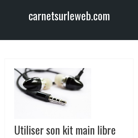
A
carnetsurleweb.com
l
l
e
r
a
u
c
o
n
t
e
n
u
Utiliser son kit main libre