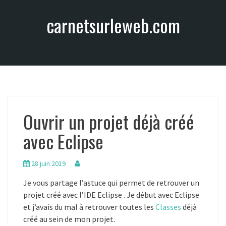
A
carnetsurleweb.com
l
l
e
r
a
u
c
o
Ouvrir un projet déjà créé
n
t
avec Eclipse
e
n
u
28 juin 2019
Je vous partage l’astuce qui permet de retrouver un
projet créé avec l’IDE Eclipse . Je début avec Eclipse
et j’avais du mal à retrouver toutes les
Classes
déjà
créé au sein de mon projet.