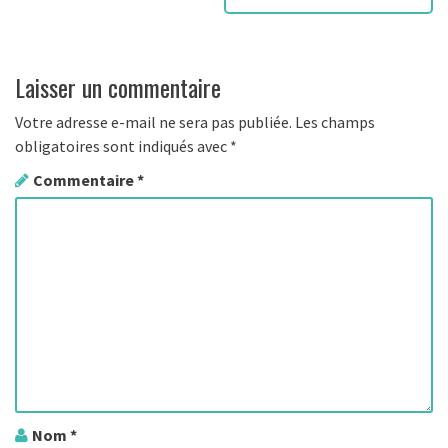
i
g
Laisser un commentaire
a
t
Votre adresse e-mail ne sera pas publiée.
Les champs
obligatoires sont indiqués avec
*
i
Commentaire
*
o
n
d
e
s
a
Nom
*