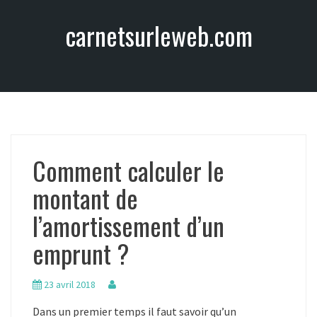
A
carnetsurleweb.com
l
l
e
r
a
u
c
o
Comment calculer le
n
t
montant de
e
n
l’amortissement d’un
u
emprunt ?
23 avril 2018
Dans un premier temps il faut savoir qu’un