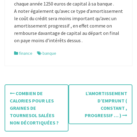
chaque année 1250 euros de capital à sa banque .
A noter également qu’avec ce type d’amortissement
le coût du crédit sera moins important qu’avec un
amortissement progressif , en effet comme on
rembourse davantage de capital au départ on final
on paye moins d’intérêts dessus .
finance
banque
N
COMBIEN DE
L’AMORTISSEMENT
a
CALORIES POUR LES
D’EMPRUNT (
GRAINES DE
CONSTANT ,
v
TOURNESOL SALÉES
PROGRESSIF … )
i
NON DÉCORTIQUÉES ?