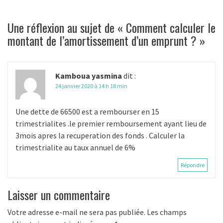
g
a
Une réflexion au sujet de «
Comment calculer le
t
montant de l’amortissement d’un emprunt ?
»
i
o
Kamboua yasmina
dit :
24 janvier 2020 à 14 h 18 min
n
d
Une dette de 66500 est a rembourser en 15
trimestrialites .le premier remboursement ayant lieu de
e
3mois apres la recuperation des fonds . Calculer la
trimestrialite au taux annuel de 6%
s
Répondre
a
r
Laisser un commentaire
t
Votre adresse e-mail ne sera pas publiée.
Les champs