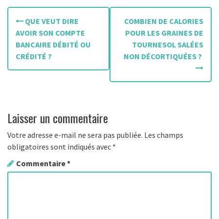
N
QUE VEUT DIRE
COMBIEN DE CALORIES
a
AVOIR SON COMPTE
POUR LES GRAINES DE
BANCAIRE DÉBITÉ OU
TOURNESOL SALÉES
v
CRÉDITÉ ?
NON DÉCORTIQUÉES ?
i
g
a
Laisser un commentaire
t
Votre adresse e-mail ne sera pas publiée.
Les champs
i
obligatoires sont indiqués avec
*
o
Commentaire
*
n
d